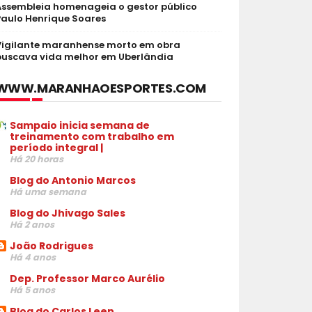
Assembleia homenageia o gestor público
Paulo Henrique Soares
Vigilante maranhense morto em obra
buscava vida melhor em Uberlândia
WWW.MARANHAOESPORTES.COM
Sampaio inicia semana de
treinamento com trabalho em
período integral |
Há 20 horas
Blog do Antonio Marcos
Há uma semana
Blog do Jhivago Sales
Há 2 anos
João Rodrigues
Há 4 anos
Dep. Professor Marco Aurélio
Há 5 anos
Blog do Carlos Leen