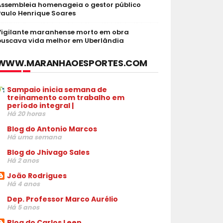
Assembleia homenageia o gestor público
Paulo Henrique Soares
Vigilante maranhense morto em obra
buscava vida melhor em Uberlândia
WWW.MARANHAOESPORTES.COM
Sampaio inicia semana de
treinamento com trabalho em
período integral |
Há 20 horas
Blog do Antonio Marcos
Há uma semana
Blog do Jhivago Sales
Há 2 anos
João Rodrigues
Há 4 anos
Dep. Professor Marco Aurélio
Há 5 anos
Blog do Carlos Leen