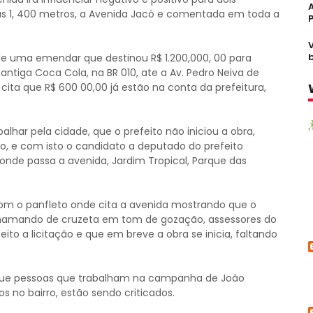
s 1, 400 metros, a Avenida Jacó e comentada em toda a
 de uma emendar que destinou R$ 1.200,000, 00 para
ntiga Coca Cola, na BR 010, ate a Av. Pedro Neiva de
 cita que R$ 600 00,00 já estão na conta da prefeitura,
lhar pela cidade, que o prefeito não iniciou a obra,
ão, e com isto o candidato a deputado do prefeito
onde passa a avenida, Jardim Tropical, Parque das
om o panfleto onde cita a avenida mostrando que o
chamando de cruzeta em tom de gozação, assessores do
feito a licitação e que em breve a obra se inicia, faltando
 que pessoas que trabalham na campanha de João
s no bairro, estão sendo criticados.