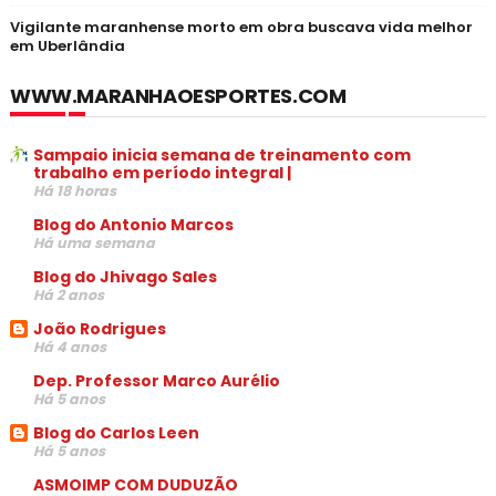
Vigilante maranhense morto em obra buscava vida melhor
em Uberlândia
WWW.MARANHAOESPORTES.COM
Sampaio inicia semana de treinamento com
trabalho em período integral |
Há 18 horas
Blog do Antonio Marcos
Há uma semana
Blog do Jhivago Sales
Há 2 anos
João Rodrigues
Há 4 anos
Dep. Professor Marco Aurélio
Há 5 anos
Blog do Carlos Leen
Há 5 anos
ASMOIMP COM DUDUZÃO