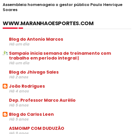
Assembleia homenageia o gestor público Paulo Henrique
Soares
WWW.MARANHAOESPORTES.COM
Blog do Antonio Marcos
Há um dia
Sampaio inicia semana de treinamento com
trabalho em período integral |
Há um dia
Blog do Jhivago Sales
Há 2 anos
João Rodrigues
Há 4 anos
Dep. Professor Marco Aurélio
Há 5 anos
Blog do Carlos Leen
Há 5 anos
ASMOIMP COM DUDUZÃO
Há 9 anos