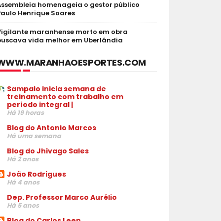
Assembleia homenageia o gestor público
Paulo Henrique Soares
Vigilante maranhense morto em obra
buscava vida melhor em Uberlândia
WWW.MARANHAOESPORTES.COM
Sampaio inicia semana de
treinamento com trabalho em
período integral |
Há 19 horas
Blog do Antonio Marcos
Há uma semana
Blog do Jhivago Sales
Há 2 anos
João Rodrigues
Há 4 anos
Dep. Professor Marco Aurélio
Há 5 anos
Blog do Carlos Leen