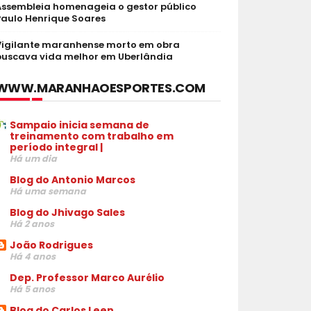
Assembleia homenageia o gestor público
Paulo Henrique Soares
Vigilante maranhense morto em obra
buscava vida melhor em Uberlândia
WWW.MARANHAOESPORTES.COM
Sampaio inicia semana de
treinamento com trabalho em
período integral |
Há um dia
Blog do Antonio Marcos
Há uma semana
Blog do Jhivago Sales
Há 2 anos
João Rodrigues
Há 4 anos
Dep. Professor Marco Aurélio
Há 5 anos
Blog do Carlos Leen