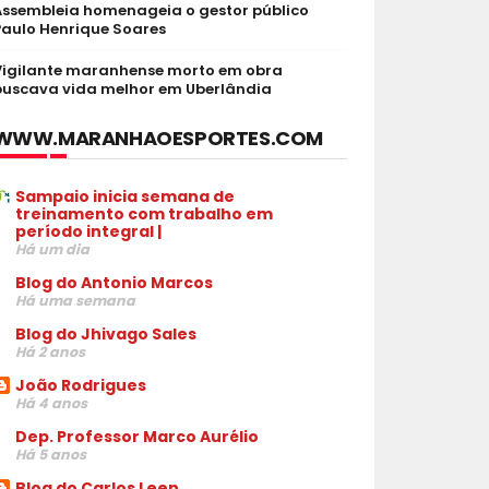
Assembleia homenageia o gestor público
Paulo Henrique Soares
Vigilante maranhense morto em obra
buscava vida melhor em Uberlândia
WWW.MARANHAOESPORTES.COM
Sampaio inicia semana de
treinamento com trabalho em
período integral |
Há um dia
Blog do Antonio Marcos
Há uma semana
Blog do Jhivago Sales
Há 2 anos
João Rodrigues
Há 4 anos
Dep. Professor Marco Aurélio
Há 5 anos
Blog do Carlos Leen