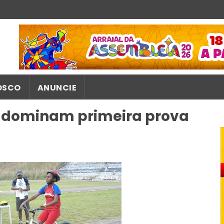
OSCO
ANUNCIE
z dominam primeira prova