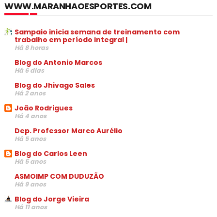
WWW.MARANHAOESPORTES.COM
Sampaio inicia semana de treinamento com
trabalho em período integral |
Há 8 horas
Blog do Antonio Marcos
Há 6 dias
Blog do Jhivago Sales
Há 2 anos
João Rodrigues
Há 4 anos
Dep. Professor Marco Aurélio
Há 5 anos
Blog do Carlos Leen
Há 5 anos
ASMOIMP COM DUDUZÃO
Há 9 anos
Blog do Jorge Vieira
Há 11 anos