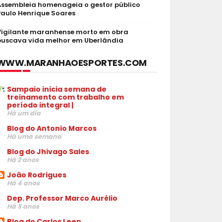
Assembleia homenageia o gestor público
Paulo Henrique Soares
Vigilante maranhense morto em obra
buscava vida melhor em Uberlândia
WWW.MARANHAOESPORTES.COM
Sampaio inicia semana de
treinamento com trabalho em
período integral |
Há um dia
Blog do Antonio Marcos
Há uma semana
Blog do Jhivago Sales
Há 2 anos
João Rodrigues
Há 4 anos
Dep. Professor Marco Aurélio
Há 5 anos
Blog do Carlos Leen