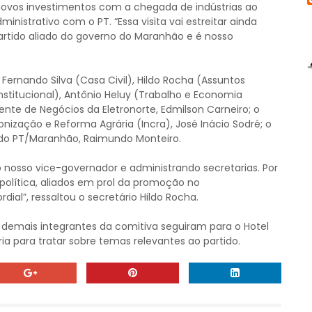
ovos investimentos com a chegada de indústrias ao
nistrativo com o PT. “Essa visita vai estreitar ainda
partido aliado do governo do Maranhão e é nosso
 Fernando Silva (Casa Civil), Hildo Rocha (Assuntos
Institucional), Antônio Heluy (Trabalho e Economia
rente de Negócios da Eletronorte, Edmilson Carneiro; o
onização e Reforma Agrária (Incra), José Inácio Sodré; o
l do PT/Maranhão, Raimundo Monteiro.
o nosso vice-governador e administrando secretarias. Por
política, aliados em prol da promoção no
ial”, ressaltou o secretário Hildo Rocha.
 e demais integrantes da comitiva seguiram para o Hotel
ia para tratar sobre temas relevantes ao partido.