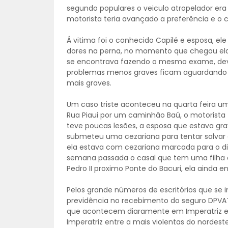
segundo populares o veiculo atropelador era
motorista teria avançado a preferência e o 
Á vitima foi o conhecido Capilé e esposa, e
dores na perna, no momento que chegou ela 
se encontrava fazendo o mesmo exame, dev
problemas menos graves ficam aguardando pa
mais graves.
Um caso triste aconteceu na quarta feira u
Rua Piaui por um caminhão Baú, o motorista
teve poucas lesões, a esposa que estava gr
submeteu uma cezariana para tentar salvar a
ela estava com cezariana marcada para o dia
semana passada o casal que tem uma filha de
Pedro II proximo Ponte do Bacuri, ela ainda e
Pelos grande números de escritórios que se i
previdência no recebimento do seguro DPVAT
que acontecem diaramente em Imperatriz em m
Imperatriz entre a mais violentas do nordeste