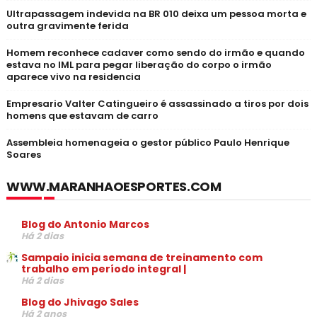
Ultrapassagem indevida na BR 010 deixa um pessoa morta e
outra gravimente ferida
Homem reconhece cadaver como sendo do irmão e quando
estava no IML para pegar liberação do corpo o irmão
aparece vivo na residencia
Empresario Valter Catingueiro é assassinado a tiros por dois
homens que estavam de carro
Assembleia homenageia o gestor público Paulo Henrique
Soares
WWW.MARANHAOESPORTES.COM
Blog do Antonio Marcos
Há 2 dias
Sampaio inicia semana de treinamento com
trabalho em período integral |
Há 2 dias
Blog do Jhivago Sales
Há 2 anos