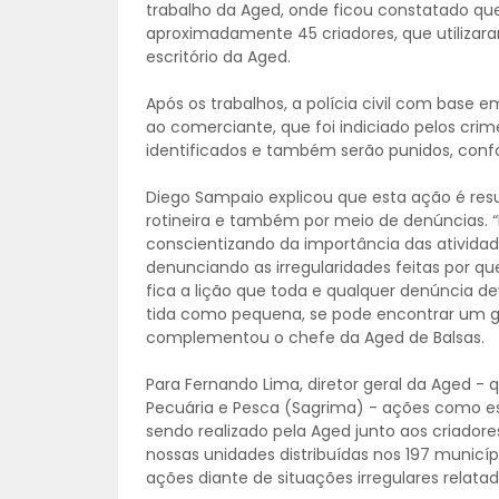
trabalho da Aged, onde ficou constatado qu
aproximadamente 45 criadores, que utiliz
escritório da Aged.
Após os trabalhos, a polícia civil com base 
ao comerciante, que foi indiciado pelos crim
identificados e também serão punidos, confo
Diego Sampaio explicou que esta ação é res
rotineira e também por meio de denúncias. 
conscientizando da importância das ativida
denunciando as irregularidades feitas por qu
fica a lição que toda e qualquer denúncia 
tida como pequena, se pode encontrar um gr
complementou o chefe da Aged de Balsas.
Para Fernando Lima, diretor geral da Aged - 
Pecuária e Pesca (Sagrima) - ações como es
sendo realizado pela Aged junto aos criador
nossas unidades distribuídas nos 197 municíp
ações diante de situações irregulares relata