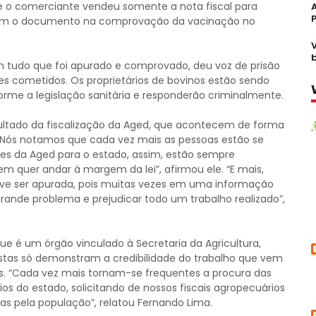
e o comerciante vendeu somente a nota fiscal para
aram o documento na comprovação da vacinação no
em tudo que foi apurado e comprovado, deu voz de prisão
es cometidos. Os proprietários de bovinos estão sendo
rme a legislação sanitária e responderão criminalmente.
ultado da fiscalização da Aged, que acontecem de forma
“Nós notamos que cada vez mais as pessoas estão se
des da Aged para o estado, assim, estão sempre
em quer andar à margem da lei”, afirmou ele. “E mais,
deve ser apurada, pois muitas vezes em uma informação
ande problema e prejudicar todo um trabalho realizado”,
que é um órgão vinculado à Secretaria da Agricultura,
tas só demonstram a credibilidade do trabalho que vem
es. “Cada vez mais tornam-se frequentes a procura das
ios do estado, solicitando de nossos fiscais agropecuários
das pela população”, relatou Fernando Lima.