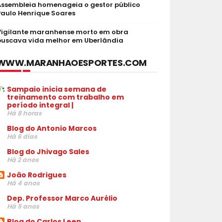
Assembleia homenageia o gestor público
Paulo Henrique Soares
Vigilante maranhense morto em obra
buscava vida melhor em Uberlândia
WWW.MARANHAOESPORTES.COM
Sampaio inicia semana de
treinamento com trabalho em
período integral |
Há 8 horas
Blog do Antonio Marcos
Há 6 dias
Blog do Jhivago Sales
Há 2 anos
João Rodrigues
Há 4 anos
Dep. Professor Marco Aurélio
Há 5 anos
Blog do Carlos Leen