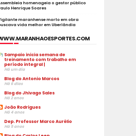
Assembleia homenageia o gestor público
Paulo Henrique Soares
Vigilante maranhense morto em obra
buscava vida melhor em Uberlândia
WWW.MARANHAOESPORTES.COM
Sampaio inicia semana de
treinamento com trabalho em
período integral |
Há um dia
Blog do Antonio Marcos
Há 6 dias
Blog do Jhivago Sales
Há 2 anos
João Rodrigues
Há 4 anos
Dep. Professor Marco Aurélio
Há 5 anos
Blog do Carlos Leen