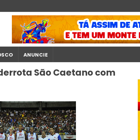
OSCO
ANUNCIE
derrota São Caetano com