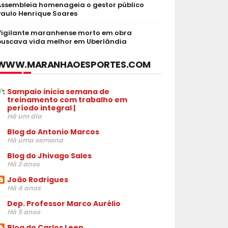
Assembleia homenageia o gestor público
Paulo Henrique Soares
Vigilante maranhense morto em obra
buscava vida melhor em Uberlândia
WWW.MARANHAOESPORTES.COM
Sampaio inicia semana de
treinamento com trabalho em
período integral |
Há um dia
Blog do Antonio Marcos
Há uma semana
Blog do Jhivago Sales
Há 2 anos
João Rodrigues
Há 4 anos
Dep. Professor Marco Aurélio
Há 5 anos
Blog do Carlos Leen