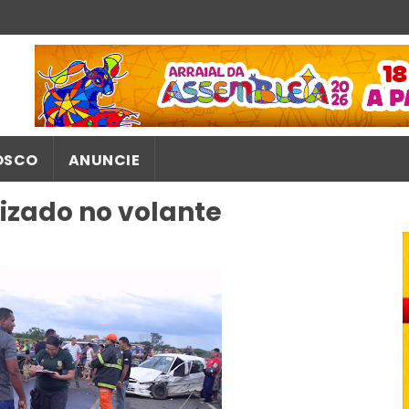
OSCO
ANUNCIE
izado no volante