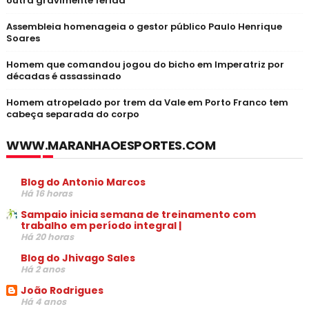
outra gravimente ferida
Assembleia homenageia o gestor público Paulo Henrique
Soares
Homem que comandou jogou do bicho em Imperatriz por
décadas é assassinado
Homem atropelado por trem da Vale em Porto Franco tem
cabeça separada do corpo
WWW.MARANHAOESPORTES.COM
Blog do Antonio Marcos
Há 16 horas
Sampaio inicia semana de treinamento com
trabalho em período integral |
Há 20 horas
Blog do Jhivago Sales
Há 2 anos
João Rodrigues
Há 4 anos