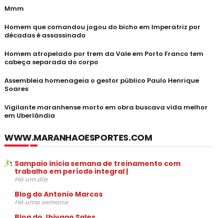
Mmm
Homem que comandou jogou do bicho em Imperatriz por
décadas é assassinado
Homem atropelado por trem da Vale em Porto Franco tem
cabeça separada do corpo
Assembleia homenageia o gestor público Paulo Henrique
Soares
Vigilante maranhense morto em obra buscava vida melhor
em Uberlândia
WWW.MARANHAOESPORTES.COM
Sampaio inicia semana de treinamento com
trabalho em período integral |
Há um dia
Blog do Antonio Marcos
Há uma semana
Blog do Jhivago Sales