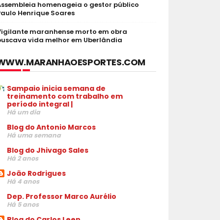
Assembleia homenageia o gestor público
Paulo Henrique Soares
Vigilante maranhense morto em obra
buscava vida melhor em Uberlândia
WWW.MARANHAOESPORTES.COM
Sampaio inicia semana de
treinamento com trabalho em
período integral |
Há um dia
Blog do Antonio Marcos
Há uma semana
Blog do Jhivago Sales
Há 2 anos
João Rodrigues
Há 4 anos
Dep. Professor Marco Aurélio
Há 5 anos
Blog do Carlos Leen