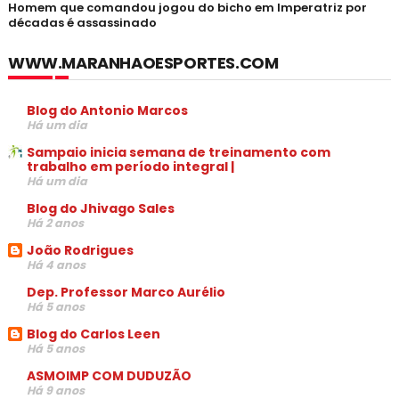
Homem que comandou jogou do bicho em Imperatriz por
décadas é assassinado
WWW.MARANHAOESPORTES.COM
Blog do Antonio Marcos
Há um dia
Sampaio inicia semana de treinamento com
trabalho em período integral |
Há um dia
Blog do Jhivago Sales
Há 2 anos
João Rodrigues
Há 4 anos
Dep. Professor Marco Aurélio
Há 5 anos
Blog do Carlos Leen
Há 5 anos
ASMOIMP COM DUDUZÃO
Há 9 anos