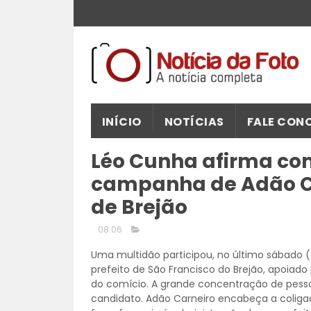
INÍCIO
NOTÍCIAS
FALE CON
Léo Cunha afirma c
campanha de Adão Ca
de Brejão
08:06
Uma multidão participou, no último sábado (
prefeito de São Francisco do Brejão, apoia
do comício. A grande concentração de pess
candidato. Adão Carneiro encabeça a coliga