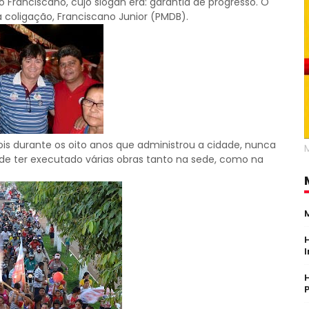
o Franciscano, cujo slogan era: garantia de progresso. O
a coligação, Franciscano Junior (PMDB).
ois durante os oito anos que administrou a cidade, nunca
de ter executado várias obras tanto na sede, como na