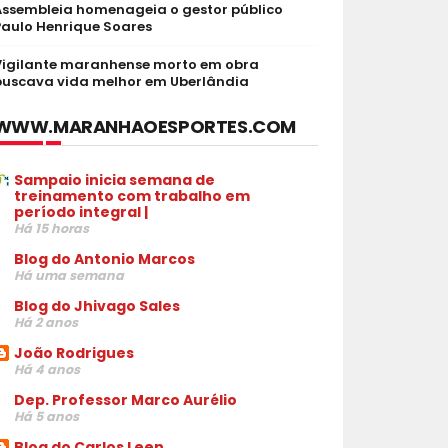
Assembleia homenageia o gestor público
Paulo Henrique Soares
Vigilante maranhense morto em obra
buscava vida melhor em Uberlândia
WWW.MARANHAOESPORTES.COM
Sampaio inicia semana de
treinamento com trabalho em
período integral |
Há 15 horas
Blog do Antonio Marcos
Há uma semana
Blog do Jhivago Sales
Há 2 anos
João Rodrigues
Há 4 anos
Dep. Professor Marco Aurélio
Há 5 anos
Blog do Carlos Leen