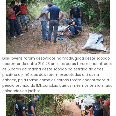
Dois jovens foram desovados na madrugada deste sábado,
aparentando entre 21 á 23 anos os coros foram encontrados
às 6 horas da manhã deste sábado na estrada do arroz
próximo ao lixão, os dois foram executados a tiros na
cabeça, pela forma como os corpos foram encontrados a
pericia técnica do IML concluiu que os mesmos tenham sido
colocados de joelhos.