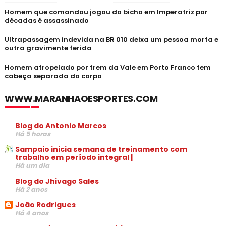
Homem que comandou jogou do bicho em Imperatriz por
décadas é assassinado
Ultrapassagem indevida na BR 010 deixa um pessoa morta e
outra gravimente ferida
Homem atropelado por trem da Vale em Porto Franco tem
cabeça separada do corpo
WWW.MARANHAOESPORTES.COM
Blog do Antonio Marcos
Há 5 horas
Sampaio inicia semana de treinamento com
trabalho em período integral |
Há um dia
Blog do Jhivago Sales
Há 2 anos
João Rodrigues
Há 4 anos