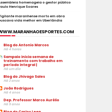
Assembleia homenageia o gestor público
Paulo Henrique Soares
Vigilante maranhense morto em obra
buscava vida melhor em Uberlândia
WWW.MARANHAOESPORTES.COM
Blog do Antonio Marcos
Há 4 horas
Sampaio inicia semana de
treinamento com trabalho em
período integral |
Há um dia
Blog do Jhivago Sales
Há 2 anos
João Rodrigues
Há 4 anos
Dep. Professor Marco Aurélio
Há 5 anos
Blog do Carlos Leen