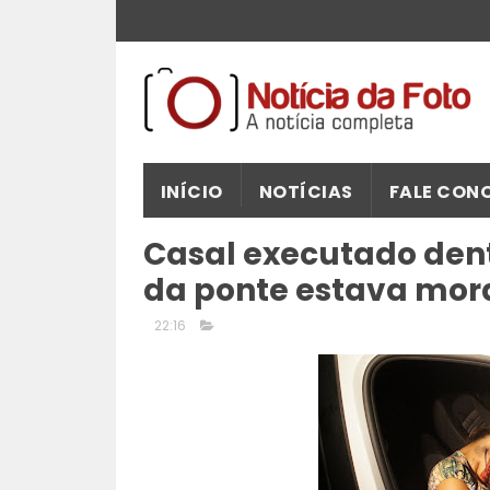
INÍCIO
NOTÍCIAS
FALE CON
Casal executado dent
da ponte estava mor
22:16