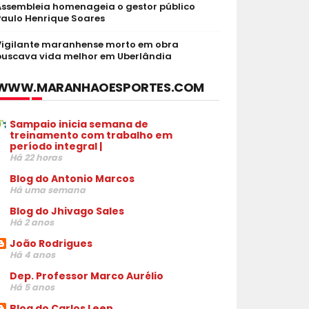
Assembleia homenageia o gestor público
Paulo Henrique Soares
Vigilante maranhense morto em obra
buscava vida melhor em Uberlândia
WWW.MARANHAOESPORTES.COM
Sampaio inicia semana de
treinamento com trabalho em
período integral |
Há 22 horas
Blog do Antonio Marcos
Há uma semana
Blog do Jhivago Sales
Há 2 anos
João Rodrigues
Há 4 anos
Dep. Professor Marco Aurélio
Há 5 anos
Blog do Carlos Leen