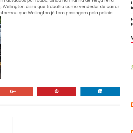
ram autuados por roubo, ainda na manhã de terça feira
, Wellington disse que trabalha como vendedor de carros
a informou que Wellington já tem passagem pela policia.