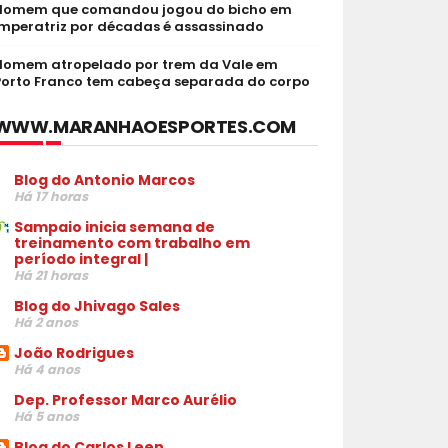
Homem que comandou jogou do bicho em
Imperatriz por décadas é assassinado
Homem atropelado por trem da Vale em
Porto Franco tem cabeça separada do corpo
WWW.MARANHAOESPORTES.COM
Blog do Antonio Marcos
Há 17 horas
Sampaio inicia semana de
treinamento com trabalho em
período integral |
Há 21 horas
Blog do Jhivago Sales
Há 2 anos
João Rodrigues
Há 4 anos
Dep. Professor Marco Aurélio
Há 5 anos
Blog do Carlos Leen