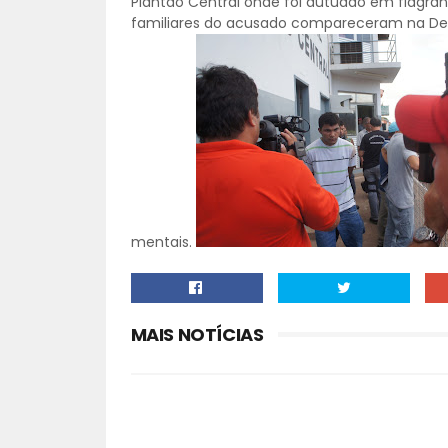
Plantão Central onde foi autuado em flagrante
familiares do acusado compareceram na Del
mentais.
MAIS NOTÍCIAS