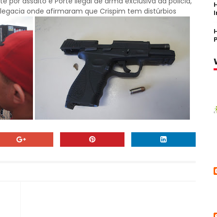
 por assalto e Porte Ilegal de arma exclusiva da policia,
egacia onde afirmaram que Crispim tem distúrbios