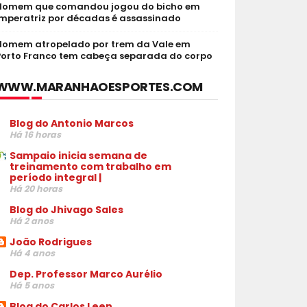
Homem que comandou jogou do bicho em
Imperatriz por décadas é assassinado
Homem atropelado por trem da Vale em
Porto Franco tem cabeça separada do corpo
WWW.MARANHAOESPORTES.COM
Blog do Antonio Marcos
Há 16 horas
Sampaio inicia semana de
treinamento com trabalho em
período integral |
Há 20 horas
Blog do Jhivago Sales
Há 2 anos
João Rodrigues
Há 4 anos
Dep. Professor Marco Aurélio
Há 5 anos
Blog do Carlos Leen