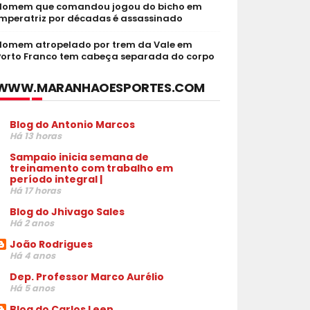
Homem que comandou jogou do bicho em
Imperatriz por décadas é assassinado
Homem atropelado por trem da Vale em
Porto Franco tem cabeça separada do corpo
WWW.MARANHAOESPORTES.COM
Blog do Antonio Marcos
Há 13 horas
Sampaio inicia semana de
treinamento com trabalho em
período integral |
Há 17 horas
Blog do Jhivago Sales
Há 2 anos
João Rodrigues
Há 4 anos
Dep. Professor Marco Aurélio
Há 5 anos
Blog do Carlos Leen