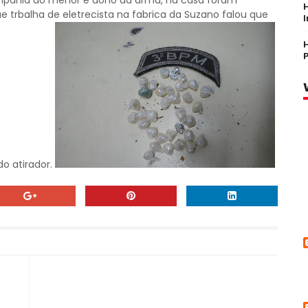
pahia do menor e dono da arma, na casa foram
 trbalha de eletrecista na fabrica da Suzano falou que
o atirador.