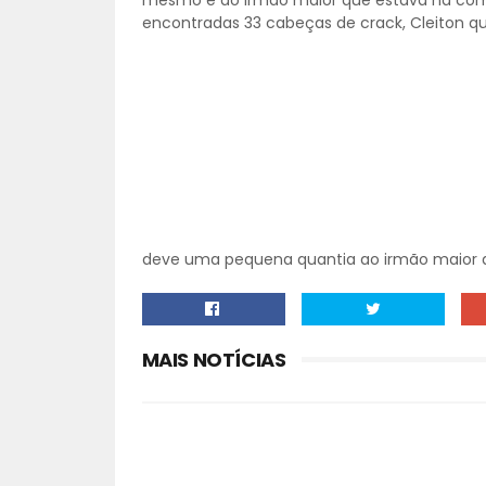
mesmo e do irmão maior que estava na com
encontradas 33 cabeças de crack, Cleiton que
deve uma pequena quantia ao irmão maior d
MAIS NOTÍCIAS