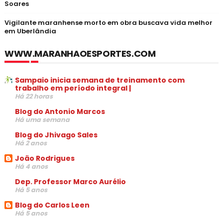
Soares
Vigilante maranhense morto em obra buscava vida melhor
em Uberlândia
WWW.MARANHAOESPORTES.COM
Sampaio inicia semana de treinamento com
trabalho em período integral |
Há 22 horas
Blog do Antonio Marcos
Há uma semana
Blog do Jhivago Sales
Há 2 anos
João Rodrigues
Há 4 anos
Dep. Professor Marco Aurélio
Há 5 anos
Blog do Carlos Leen
Há 5 anos