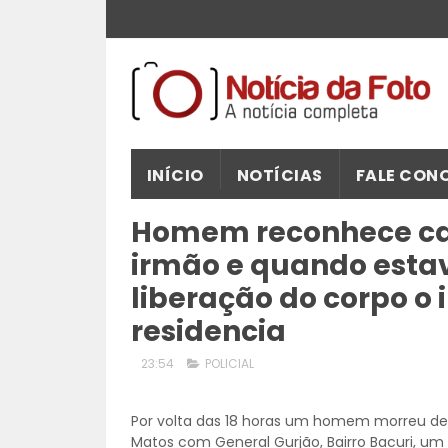
INÍCIO
NOTÍCIAS
FALE CON
Homem reconhece ca
irmão e quando estav
liberação do corpo o
residencia
23:54
POLICIAL
Por volta das 18 horas um homem morreu de
Matos com General Gurjão, Bairro Bacuri, u