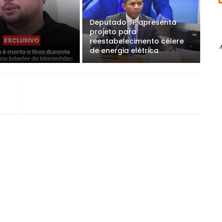
Deputado JP apresenta
projeto para
reestabelecimento célere
de energia elétrica