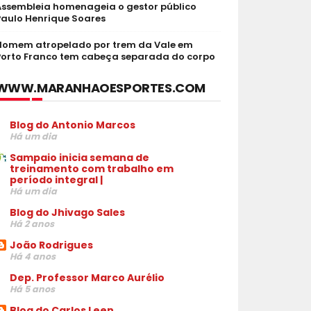
Assembleia homenageia o gestor público
Paulo Henrique Soares
Homem atropelado por trem da Vale em
Porto Franco tem cabeça separada do corpo
WWW.MARANHAOESPORTES.COM
Blog do Antonio Marcos
Há um dia
Sampaio inicia semana de
treinamento com trabalho em
período integral |
Há um dia
Blog do Jhivago Sales
Há 2 anos
João Rodrigues
Há 4 anos
Dep. Professor Marco Aurélio
Há 5 anos
Blog do Carlos Leen