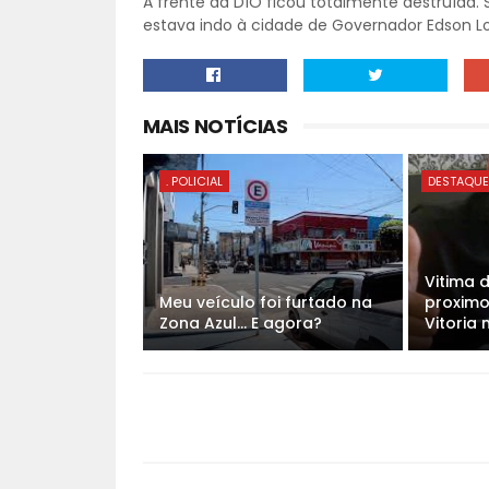
A frente da D1O ficou totalmente destruída. 
estava indo à cidade de Governador Edson Lo
MAIS NOTÍCIAS
. POLICIAL
DESTAQU
Vitima 
Meu veículo foi furtado na
proximo
Zona Azul... E agora?
Vitoria