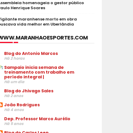
Assembleia homenageia o gestor público
Paulo Henrique Soares
Vigilante maranhense morto em obra
buscava vida melhor em Uberlândia
WWW.MARANHAOESPORTES.COM
Blog do Antonio Marcos
Há 2 horas
Sampaio inicia semana de
treinamento com trabalho em
período integral |
Há um dia
Blog do Jhivago Sales
Há 2 anos
João Rodrigues
Há 4 anos
Dep. Professor Marco Aurélio
Há 5 anos
Blog do Carlos Leen