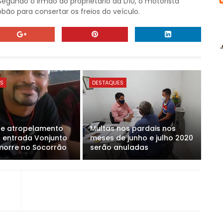
Segundo o irmão do proprietário da D10, o motorista
bão para consertar os freios do veículo.
ES
DESTAQUES
de atropelamento
Multas nos pardais nos
 entrada Vonjunto
meses de junho e julho 2020
 morre no Socorrão
serão anuladas