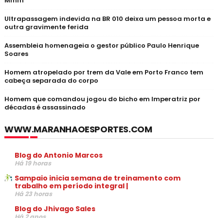
Mmm
Ultrapassagem indevida na BR 010 deixa um pessoa morta e
outra gravimente ferida
Assembleia homenageia o gestor público Paulo Henrique
Soares
Homem atropelado por trem da Vale em Porto Franco tem
cabeça separada do corpo
Homem que comandou jogou do bicho em Imperatriz por
décadas é assassinado
WWW.MARANHAOESPORTES.COM
Blog do Antonio Marcos
Há 19 horas
Sampaio inicia semana de treinamento com
trabalho em período integral |
Há 23 horas
Blog do Jhivago Sales
Há 2 anos