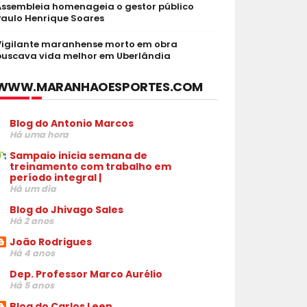
Assembleia homenageia o gestor público
Paulo Henrique Soares
Vigilante maranhense morto em obra
buscava vida melhor em Uberlândia
WWW.MARANHAOESPORTES.COM
Blog do Antonio Marcos
Há uma hora
Sampaio inicia semana de
treinamento com trabalho em
período integral |
Há um dia
Blog do Jhivago Sales
Há 2 anos
João Rodrigues
Há 4 anos
Dep. Professor Marco Aurélio
Há 5 anos
Blog do Carlos Leen