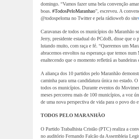
domingo. “Vamos fazer uma bela convenção amanhã,
boas.
#TodosPeloMaranhao
”, escreveu. A convenç
@todospeloma no Twitter e pela rádioweb do site
Caravanas de todos os municípios do Maranhão se
Jerry, presidente estadual do PCdoB, disse que o
lutando muito, com raça e fé. “Queremos um Mara
abracemos envoltos na esperança que temos num Ma
enaltecendo que o momento refletirá as bandeiras da
A aliança dos 10 partidos pelo Maranhão demonstra
caminha para uma candidatura única no estado. O
todos os municípios. Durante eventos do Movimen
meses percorreu mais de 100 municípios, a voz ún
de uma nova perspectiva de vida para o povo do e
TODOS PELO MARANHÃO
O Partido Trabalhista Cristão (PTC) realiza a conv
no auditório Fernando Falcão da Assembleia Legisl