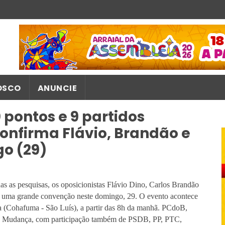
OSCO
ANUNCIE
pontos e 9 partidos
confirma Flávio, Brandão e
o (29)
s as pesquisas, os oposicionistas Flávio Dino, Carlos Brandão
m uma grande convenção neste domingo, 29. O evento acontece
 (Cohafuma - São Luís), a partir das 8h da manhã. PCdoB,
 Mudança, com participação também de PSDB, PP, PTC,