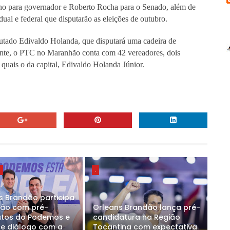
no para governador e Roberto Rocha para o Senado, além de
ual e federal que disputarão as eleições de outubro.
putado Edivaldo Holanda, que disputará uma cadeira de
ente, o PTC no Maranhão conta com 42 vereadores, dois
s quais o da capital, Edivaldo Holanda Júnior.
E
.
s Brandão participa
ião com pré-
Orleans Brandão lança pré-
tos do Podemos e
candidatura na Região
ce diálogo com a
Tocantina com expectativa