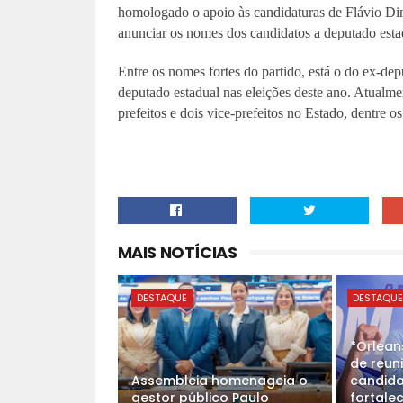
homologado o apoio às candidaturas de Flávio Di
anunciar os nomes dos candidatos a deputado estad
Entre os nomes fortes do partido, está o do ex-de
deputado estadual nas eleições deste ano. Atualm
prefeitos e dois vice-prefeitos no Estado, dentre o
MAIS NOTÍCIAS
DESTAQUE
DESTAQU
*Orlean
de reun
Assembleia homenageia o
candida
gestor público Paulo
fortale