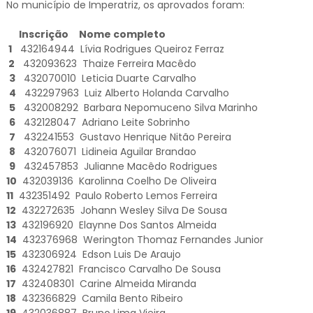
No município de Imperatriz, os aprovados foram:
Inscrição Nome completo
1
432164944 Lívia Rodrigues Queiroz Ferraz
2
432093623 Thaize Ferreira Macêdo
3
432070010 Leticia Duarte Carvalho
4
432297963 Luiz Alberto Holanda Carvalho
5
432008292 Barbara Nepomuceno Silva Marinho
6
432128047 Adriano Leite Sobrinho
7
432241553 Gustavo Henrique Nitão Pereira
8
432076071 Lidineia Aguilar Brandao
9
432457853 Julianne Macêdo Rodrigues
10
432039136 Karolinna Coelho De Oliveira
11
432351492 Paulo Roberto Lemos Ferreira
12
432272635 Johann Wesley Silva De Sousa
13
432196920 Elaynne Dos Santos Almeida
14
432376968 Werington Thomaz Fernandes Junior
15
432306924 Edson Luis De Araujo
16
432427821 Francisco Carvalho De Sousa
17
432408301 Carine Almeida Miranda
18
432366829 Camila Bento Ribeiro