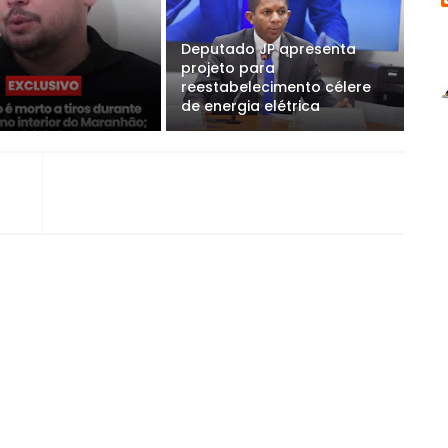
Deputado JP apresenta
projeto para
reestabelecimento célere
de energia elétrica