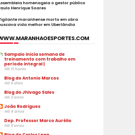
Assembleia homenageia o gestor público
Paulo Henrique Soares
Vigilante maranhense morto em obra
buscava vida melhor em Uberlândia
WWW.MARANHAOESPORTES.COM
Sampaio inicia semana de
treinamento com trabalho em
período integral |
Há 11 horas
Blog do Antonio Marcos
Há 6 dias
Blog do Jhivago Sales
Há 2 anos
João Rodrigues
Há 4 anos
Dep. Professor Marco Aurélio
Há 5 anos
Blog do Carlos Leen