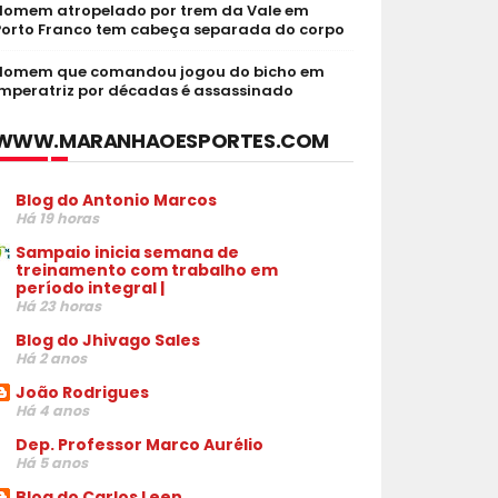
Homem atropelado por trem da Vale em
Porto Franco tem cabeça separada do corpo
Homem que comandou jogou do bicho em
Imperatriz por décadas é assassinado
WWW.MARANHAOESPORTES.COM
Blog do Antonio Marcos
Há 19 horas
Sampaio inicia semana de
treinamento com trabalho em
período integral |
Há 23 horas
Blog do Jhivago Sales
Há 2 anos
João Rodrigues
Há 4 anos
Dep. Professor Marco Aurélio
Há 5 anos
Blog do Carlos Leen