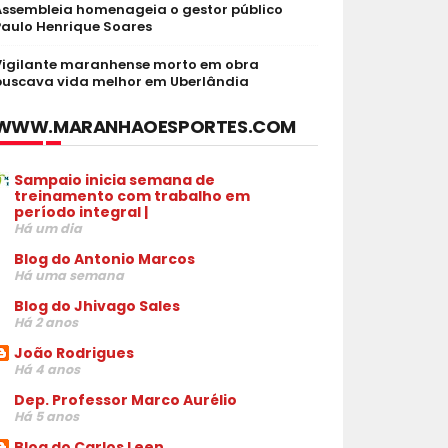
Assembleia homenageia o gestor público
Paulo Henrique Soares
Vigilante maranhense morto em obra
buscava vida melhor em Uberlândia
WWW.MARANHAOESPORTES.COM
Sampaio inicia semana de
treinamento com trabalho em
período integral |
Há um dia
Blog do Antonio Marcos
Há uma semana
Blog do Jhivago Sales
Há 2 anos
João Rodrigues
Há 4 anos
Dep. Professor Marco Aurélio
Há 5 anos
Blog do Carlos Leen