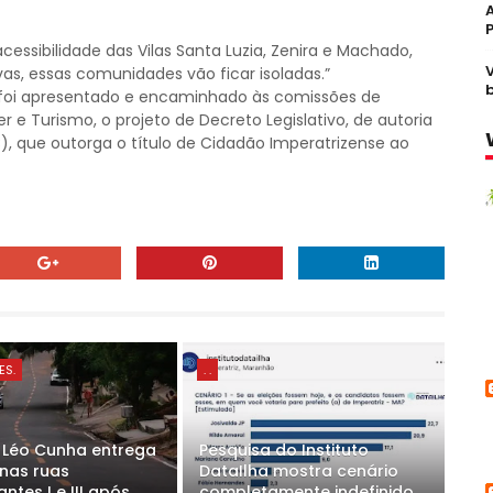
cessibilidade das Vilas Santa Luzia, Zenira e Machado,
s, essas comunidades vão ficar isoladas.”
 foi apresentado e encaminhado às comissões de
r e Turismo, o projeto de Decreto Legislativo, de autoria
, que outorga o título de Cidadão Imperatrizense ao
ES.
. .
o Léo Cunha entrega
Pesquisa do Instituto
 nas ruas
DataIlha mostra cenário
ntes I e III após
completamente indefinido