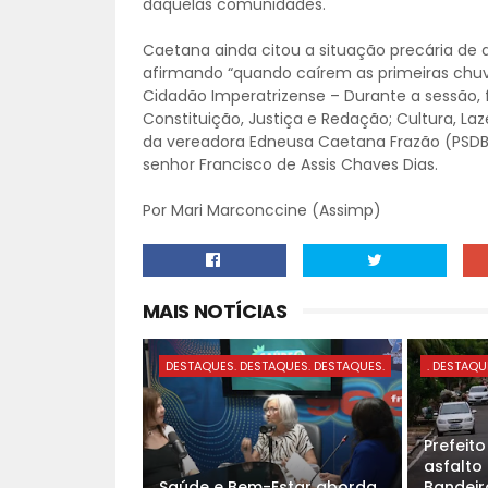
daquelas comunidades.
Caetana ainda citou a situação precária de a
afirmando “quando caírem as primeiras chuva
Cidadão Imperatrizense – Durante a sessão,
Constituição, Justiça e Redação; Cultura, Laze
da vereadora Edneusa Caetana Frazão (PSDB)
senhor Francisco de Assis Chaves Dias.
Por Mari Marconccine (Assimp)
MAIS NOTÍCIAS
DESTAQUES. DESTAQUES. DESTAQUES.
. DESTAQU
Prefeit
asfalto
Saúde e Bem-Estar aborda
Bandeira