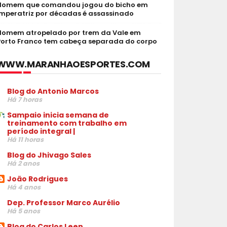
Homem que comandou jogou do bicho em
Imperatriz por décadas é assassinado
Homem atropelado por trem da Vale em
Porto Franco tem cabeça separada do corpo
WWW.MARANHAOESPORTES.COM
Blog do Antonio Marcos
Há 7 horas
Sampaio inicia semana de
treinamento com trabalho em
período integral |
Há 11 horas
Blog do Jhivago Sales
Há 2 anos
João Rodrigues
Há 4 anos
Dep. Professor Marco Aurélio
Há 5 anos
Blog do Carlos Leen