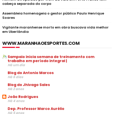
cabeça separada do corpo
Assembleia homenageia o gestor público Paulo Henrique
Soares
Vigilante maranhense morto em obra buscava vida melhor
em Uberlândia
WWW.MARANHAOESPORTES.COM
Sampaio inicia semana de treinamento com
trabalho em período integral |
Há um dia
Blog do Antonio Marcos
Há 6 dias
Blog do Jhivago Sales
Há 2 anos
João Rodrigues
Há 4 anos
Dep. Professor Marco Aurélio
Há 5 anos