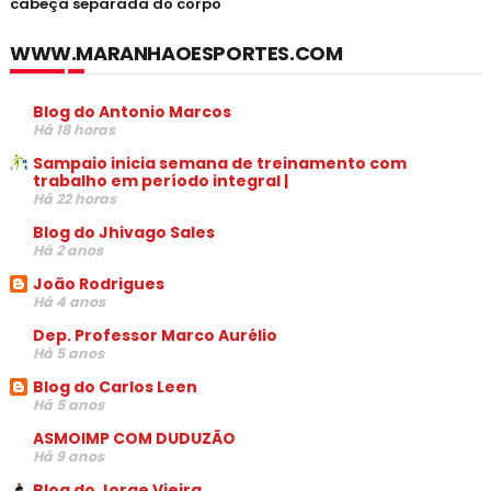
cabeça separada do corpo
WWW.MARANHAOESPORTES.COM
Blog do Antonio Marcos
Há 18 horas
Sampaio inicia semana de treinamento com
trabalho em período integral |
Há 22 horas
Blog do Jhivago Sales
Há 2 anos
João Rodrigues
Há 4 anos
Dep. Professor Marco Aurélio
Há 5 anos
Blog do Carlos Leen
Há 5 anos
ASMOIMP COM DUDUZÃO
Há 9 anos
Blog do Jorge Vieira