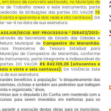
, em bloco de concreto sextavado, no Município de
ano de Trabalho anexo a este instrumento, parte
bedecido às atribuições das partes. DO VALOR:
R$
il cento e quarenta e dois reais e oito centavos)
; DA
iar-se-à na data de sua assinatura.
ASSJUR/SECID. REF: PROCESSO N.º 258403/2013-
através da Secretaria de Estado das Cidades e
feitura Municipal de
Campestre do Maranhão
.
rsos Financeiros do Tesouro Estadual para
 Município de Campestre do Maranhão, conforme
e instrumento, parte integrante e indissociável do
 partes. DO VALOR:
R$ 842.105,26 (oitocentos e
eais e vinte e seis centavos);
DA VIGÊNCIA: Este
a de sua assinatura.
randes benefícios à população: “o bloqueteamento das
toristas, ciclistas e também aos pedestres que trafegam
nita e organizada,” disse.
romisso que o deputado Léo Cunha vem mantendo com a
ecursos para serem investidos em melhorias para os
a garantir a execução destas obras para os municípios,