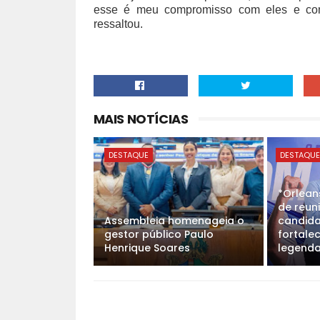
esse é meu compromisso com eles e com
ressaltou.
MAIS NOTÍCIAS
DESTAQUE
DESTAQU
*Orlean
de reun
Assembleia homenageia o
candida
gestor público Paulo
fortale
Henrique Soares
legenda