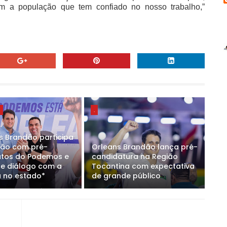
 a população que tem confiado no nosso trabalho,”
E
.
s Brandão participa
ião com pré-
Orleans Brandão lança pré-
tos do Podemos e
candidatura na Região
ce diálogo com a
Tocantina com expectativa
 no estado*
de grande público