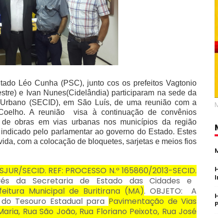
putado Léo Cunha (PSC), junto cos os prefeitos Vagtonio
stre) e Ivan Nunes(Cidelândia) participaram na sede da
 Urbano (SECID), em São Luís, de uma reunião com a
a Coelho. A reunião visa à continuação de convênios
de obras em vias urbanas nos municípios da região
o indicado pelo parlamentar ao governo do Estado. Estes
da, com a colocação de bloquetes, sarjetas e meios fios
UR/SECID. REF: PROCESSO N.º 165860/2013-SECID.
vés da Secretaria de Estado das Cidades e
feitura Municipal de Buritirana (MA)
. OBJETO: A
s do Tesouro Estadual para
Pavimentação de Vias
ria, Rua São João, Rua Floriano Peixoto, Rua José