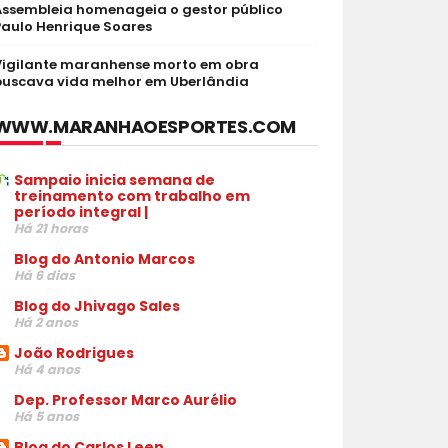
Assembleia homenageia o gestor público
Paulo Henrique Soares
Vigilante maranhense morto em obra
buscava vida melhor em Uberlândia
WWW.MARANHAOESPORTES.COM
Sampaio inicia semana de
treinamento com trabalho em
período integral |
Há 21 horas
Blog do Antonio Marcos
Há 6 dias
Blog do Jhivago Sales
Há 2 anos
João Rodrigues
Há 4 anos
Dep. Professor Marco Aurélio
Há 5 anos
Blog do Carlos Leen