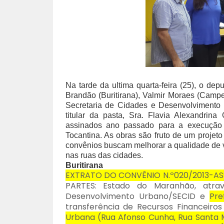
Na tarde da ultima quarta-feira (25), o de
Brandão (Buritirana), Valmir Moraes (Campe
Secretaria de Cidades e Desenvolvimento
titular da pasta, Sra. Flavia Alexandrin
assinados ano passado para a execução 
Tocantina. As obras são fruto de um projet
convênios buscam melhorar a qualidade de vi
nas ruas das cidades.
Buritirana
EXTRATO DO CONVÊNIO N.º020/2013-ASSJ
PARTES: Estado do Maranhão, atra
Desenvolvimento Urbano/SECID e
Pre
transferência de Recursos Financeiro
Urbana (Rua Afonso Cunha, Rua Santa Ma