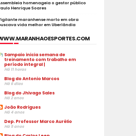
Assembleia homenageia o gestor público
Paulo Henrique Soares
Vigilante maranhense morto em obra
buscava vida melhor em Uberlândia
WWW.MARANHAOESPORTES.COM
Sampaio inicia semana de
treinamento com trabalho em
período integral |
Há 11 horas
Blog do Antonio Marcos
Há 6 dias
Blog do Jhivago Sales
Há 2 anos
João Rodrigues
Há 4 anos
Dep. Professor Marco Aurélio
Há 5 anos
Blog do Carlos Leen