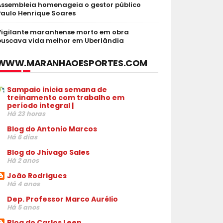
Assembleia homenageia o gestor público
Paulo Henrique Soares
Vigilante maranhense morto em obra
buscava vida melhor em Uberlândia
WWW.MARANHAOESPORTES.COM
Sampaio inicia semana de
treinamento com trabalho em
período integral |
Há 23 horas
Blog do Antonio Marcos
Há 6 dias
Blog do Jhivago Sales
Há 2 anos
João Rodrigues
Há 4 anos
Dep. Professor Marco Aurélio
Há 5 anos
Blog do Carlos Leen