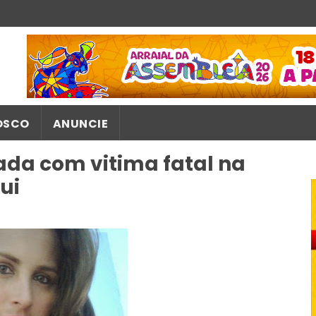
OSCO
ANUNCIE
da com vitima fatal na
ui