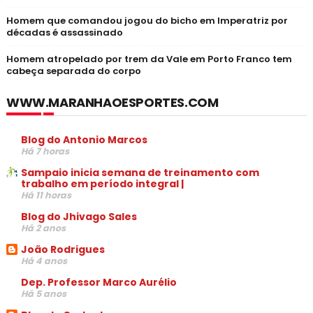
Homem que comandou jogou do bicho em Imperatriz por
décadas é assassinado
Homem atropelado por trem da Vale em Porto Franco tem
cabeça separada do corpo
WWW.MARANHAOESPORTES.COM
Blog do Antonio Marcos
Há 7 horas
Sampaio inicia semana de treinamento com
trabalho em período integral |
Há 11 horas
Blog do Jhivago Sales
Há 2 anos
João Rodrigues
Há 4 anos
Dep. Professor Marco Aurélio
Há 5 anos