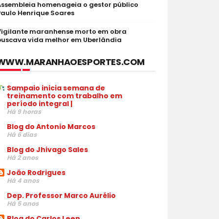
Assembleia homenageia o gestor público
Paulo Henrique Soares
Vigilante maranhense morto em obra
buscava vida melhor em Uberlândia
WWW.MARANHAOESPORTES.COM
Sampaio inicia semana de
treinamento com trabalho em
período integral |
Há 9 horas
Blog do Antonio Marcos
Há 6 dias
Blog do Jhivago Sales
Há 2 anos
João Rodrigues
Há 4 anos
Dep. Professor Marco Aurélio
Há 5 anos
Blog do Carlos Leen