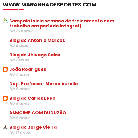
WWW.MARANHAOESPORTES.COM
Sampaio inicia semana de treinamento com
trabalho em período integral |
Há 16 horas
Blog do Antonio Marcos
Há 6 dias
Blog do Jhivago Sales
Há 2 anos
João Rodrigues
Há 4 anos
Dep. Professor Marco Aurélio
Há 5 anos
Blog do Carlos Leen
Há 5 anos
ASMOIMP COM DUDUZÃO
Há 9 anos
Blog do Jorge Vieira
Há 11 anos