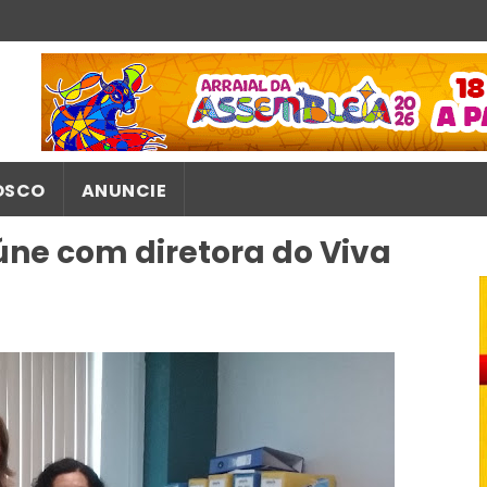
OSCO
ANUNCIE
úne com diretora do Viva