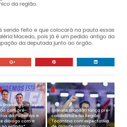
ico da região.
á sendo feito e que colocará na pauta essas
aléria Macedo, pois já é um pedido antigo da
pação da deputada junto ao órgão.
E
.
s Brandão participa
ião com pré-
Orleans Brandão lança pré-
tos do Podemos e
candidatura na Região
ce diálogo com a
Tocantina com expectativa
 no estado*
de grande público