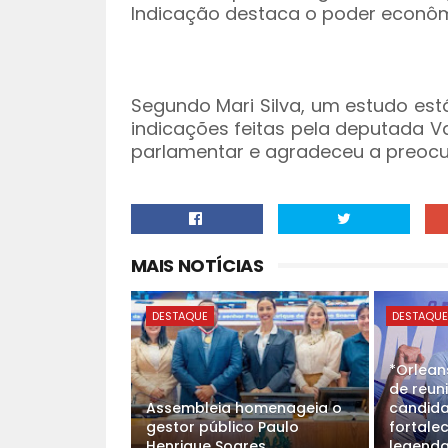
Indicação destaca o poder econôm
Segundo Mari Silva, um estudo est
indicações feitas pela deputada V
parlamentar e agradeceu a preocu
MAIS NOTÍCIAS
DESTAQUE
DESTAQU
*Orlean
de reun
Assembleia homenageia o
candida
gestor público Paulo
fortale
Henrique Soares
legenda