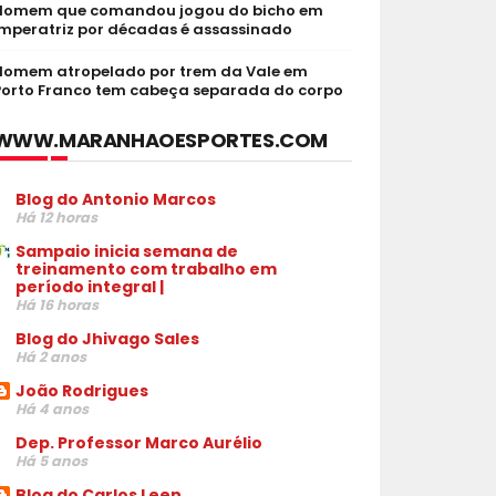
Homem que comandou jogou do bicho em
Imperatriz por décadas é assassinado
Homem atropelado por trem da Vale em
Porto Franco tem cabeça separada do corpo
WWW.MARANHAOESPORTES.COM
Blog do Antonio Marcos
Há 12 horas
Sampaio inicia semana de
treinamento com trabalho em
período integral |
Há 16 horas
Blog do Jhivago Sales
Há 2 anos
João Rodrigues
Há 4 anos
Dep. Professor Marco Aurélio
Há 5 anos
Blog do Carlos Leen