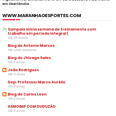
em Uberlândia
WWW.MARANHAOESPORTES.COM
Sampaio inicia semana de treinamento com
trabalho em período integral |
Há 20 horas
Blog do Antonio Marcos
Há uma semana
Blog do Jhivago Sales
Há 2 anos
João Rodrigues
Há 4 anos
Dep. Professor Marco Aurélio
Há 5 anos
Blog do Carlos Leen
Há 5 anos
ASMOIMP COM DUDUZÃO
Há 9 anos