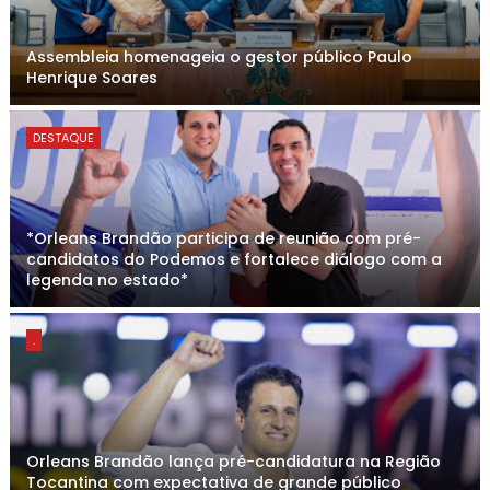
Assembleia homenageia o gestor público Paulo
Henrique Soares
DESTAQUE
*Orleans Brandão participa de reunião com pré-
candidatos do Podemos e fortalece diálogo com a
legenda no estado*
.
Orleans Brandão lança pré-candidatura na Região
Tocantina com expectativa de grande público