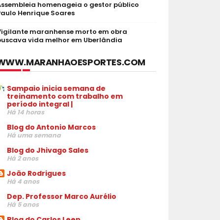
Assembleia homenageia o gestor público
Paulo Henrique Soares
Vigilante maranhense morto em obra
buscava vida melhor em Uberlândia
WWW.MARANHAOESPORTES.COM
Sampaio inicia semana de
treinamento com trabalho em
período integral |
Há 14 horas
Blog do Antonio Marcos
Há uma semana
Blog do Jhivago Sales
Há 2 anos
João Rodrigues
Há 4 anos
Dep. Professor Marco Aurélio
Há 5 anos
Blog do Carlos Leen