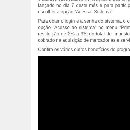
lançado no dia 7 deste mês e para particip
escolher a opção “Acessar Sistema”.
Para obter o login e a senha do sistema, o 
opção “Acesso ao sistema” no menu “Prime
restituição de 2% a 3% do total de Impost
cobrado na aquisição de mercadorias e servi
Confira os vários outros benefícios do progr