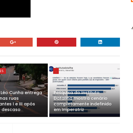
ES.
. .
o Léo Cunha entrega
Pesquisa do Instituto
 nas ruas
DataIlha mostra cenário
ntes I e III após
completamente indefinido
e descaso
em Imperatriz