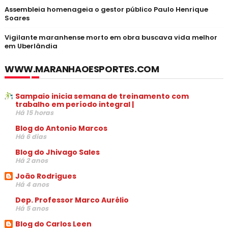
Assembleia homenageia o gestor público Paulo Henrique
Soares
Vigilante maranhense morto em obra buscava vida melhor
em Uberlândia
WWW.MARANHAOESPORTES.COM
Sampaio inicia semana de treinamento com
trabalho em período integral |
Há 15 horas
Blog do Antonio Marcos
Há 6 dias
Blog do Jhivago Sales
Há 2 anos
João Rodrigues
Há 4 anos
Dep. Professor Marco Aurélio
Há 5 anos
Blog do Carlos Leen