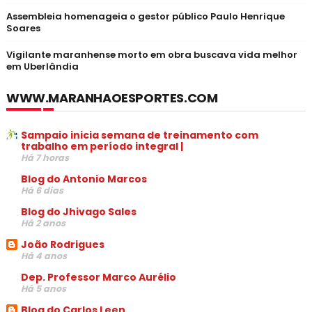
Assembleia homenageia o gestor público Paulo Henrique
Soares
Vigilante maranhense morto em obra buscava vida melhor
em Uberlândia
WWW.MARANHAOESPORTES.COM
Sampaio inicia semana de treinamento com
trabalho em período integral |
Há 7 horas
Blog do Antonio Marcos
Há 6 dias
Blog do Jhivago Sales
Há 2 anos
João Rodrigues
Há 4 anos
Dep. Professor Marco Aurélio
Há 5 anos
Blog do Carlos Leen