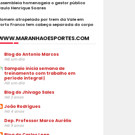
Assembleia homenageia o gestor público
Paulo Henrique Soares
Homem atropelado por trem da Vale em
Porto Franco tem cabeça separada do corpo
WWW.MARANHAOESPORTES.COM
Blog do Antonio Marcos
Há um dia
Sampaio inicia semana de
treinamento com trabalho em
período integral |
Há um dia
Blog do Jhivago Sales
Há 2 anos
João Rodrigues
Há 4 anos
Dep. Professor Marco Aurélio
Há 5 anos
Blog do Carlos Leen