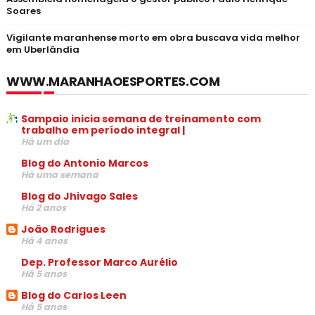
Soares
Vigilante maranhense morto em obra buscava vida melhor
em Uberlândia
WWW.MARANHAOESPORTES.COM
Sampaio inicia semana de treinamento com
trabalho em período integral |
Há um dia
Blog do Antonio Marcos
Há uma semana
Blog do Jhivago Sales
Há 2 anos
João Rodrigues
Há 4 anos
Dep. Professor Marco Aurélio
Há 5 anos
Blog do Carlos Leen
Há 5 anos